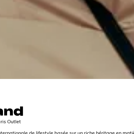
and
ris Outlet
ernationale de lifestyle basée sur un riche héritage en mat