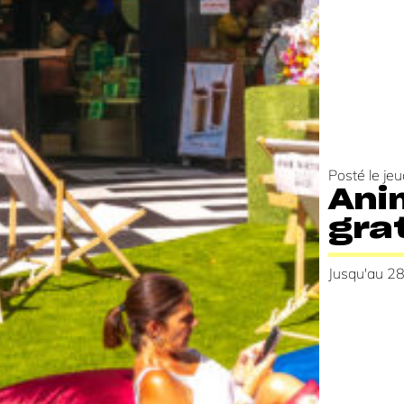
Posté le
jeu
Ani
gra
Jusqu'au 2