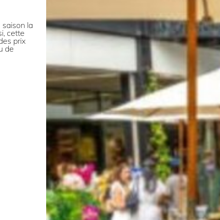
a saison la
i, cette
des prix
u de