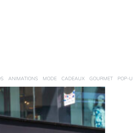
OS
ANIMATIONS
MODE
CADEAUX
GOURMET
POP-U