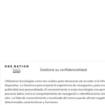
Gestione su confidencialidad
Información útil
Utilizamos tecnologías como las cookies para almacenar y/o acceder a la inf
dispositivo. Lo hacemos para mejorar la experiencia de navegación y para mo
Timberland
publicidad (no) personalizada. El consentimiento a estas tecnologías nos perm
procesar datos como el comportamiento de navegación o identificaciones úni
Tu tienda Timberland te ofrece un descuento mínimo
sitio. La falta de consentimiento o la retirada del mismo puede afectar nega
de -30% durante todo el año sobre el precio de venta
determinadas características y funciones.