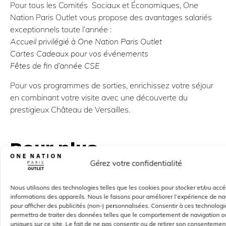
Pour tous les Comités Sociaux et Économiques, One
Nation Paris Outlet vous propose des avantages salariés
exceptionnels toute l’année :
Accueil privilégié à One Nation Paris Outlet
Cartes Cadeaux pour vos événements
Fêtes de fin d’année CSE
Pour vos programmes de sorties, enrichissez votre séjour
en combinant votre visite avec une découverte du
prestigieux Château de Versailles.
Pour plus
d'informations
Gérez votre confidentialité
One Nation Paris Outlet
Nous utilisons des technologies telles que les cookies pour stocker et/ou acc
informations des appareils. Nous le faisons pour améliorer l’expérience de na
ESPACE ACCUEIL & SERVICES DU CENTRE
pour afficher des publicités (non-) personnalisées. Consentir à ces technolog
contact@onenation.fr
permettra de traiter des données telles que le comportement de navigation ou
uniques sur ce site. Le fait de ne pas consentir ou de retirer son consentemen