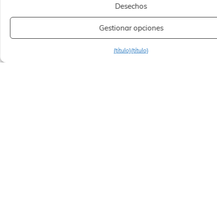
Desechos
Gestionar opciones
{título}
{título}
Información útil
Etam
Su boutique Etam le ofrece un descuento mínimo de
-30% durante todo el año sobre el precio de venta
recomendado, y de hasta -70% según el periodo
(consulte las condiciones en la boutique).
Póngase en contacto con la tienda en el 01 30 02 76
11