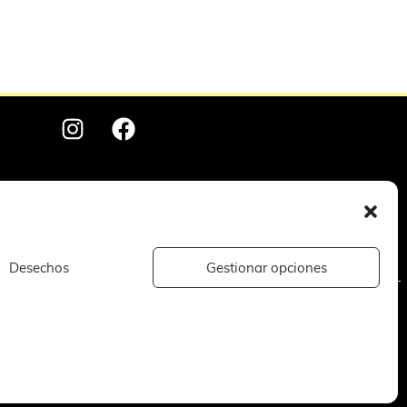
1 rue du président J.F Kennedy
78340 Les Clayes-sous-Bois
01 72 87 90 11
Desechos
Gestionar opciones
mize 360