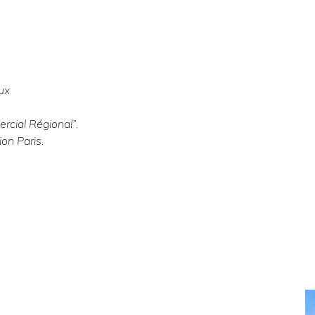
.
ux
rcial Régional”.
on Paris.