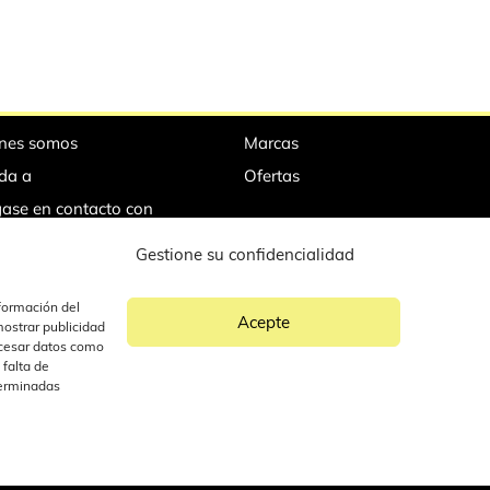
nes somos
Marcas
da a
Ofertas
ase en contacto con
tas de empleo
Gestione su confidencialidad
sionales del turismo / CSE
formación del
Acepte
ostrar publicidad
ocesar datos como
SEO por Opti
 falta de
terminadas