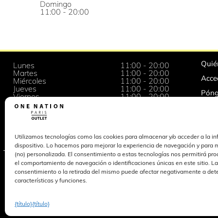
Domingo
11:00 - 20:00
Quié
Lunes
11:00 - 20:00
Martes
11:00 - 20:00
Acce
Miércoles
11:00 - 20:00
Jueves
11:00 - 20:00
Póng
Viernes
11:00 - 20:00
Sábado
10:00 - 20:00
Ofer
Domingo
11:00 - 20:00
Profe
Utilizamos tecnologías como las cookies para almacenar y/o acceder a la in
*Aviso legal, condiciones de uso y política de privacidad
dispositivo. Lo hacemos para mejorar la experiencia de navegación y para m
(no) personalizada. El consentimiento a estas tecnologías nos permitirá pr
el comportamiento de navegación o identificaciones únicas en este sitio. La
Boletín
consentimiento o la retirada del mismo puede afectar negativamente a de
características y funciones.
Inscríbase y reciba
nuestras invitaciones a Ventas Privadas,
Preestrenos y eventos
{título}
{título}