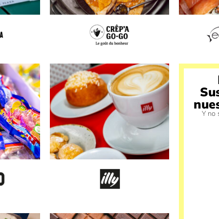
Su
nues
Y no 