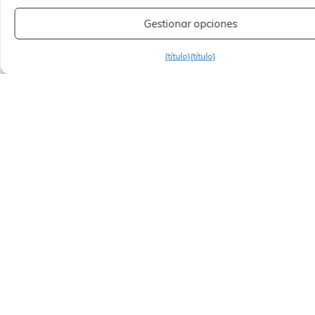
Gestionar opciones
{título}
{título}
Información útil
Columbia
Su boutique Columbia le ofrece un descuento mínimo
de -30% durante todo el año sobre el precio de venta
recomendado, y de hasta -70% en función del periodo
(consulte las condiciones en la boutique).
Póngase en contacto con la tienda en el +33 (0)1 34
89 43 71
En el nivel 0, Patio Cour de Marbre.