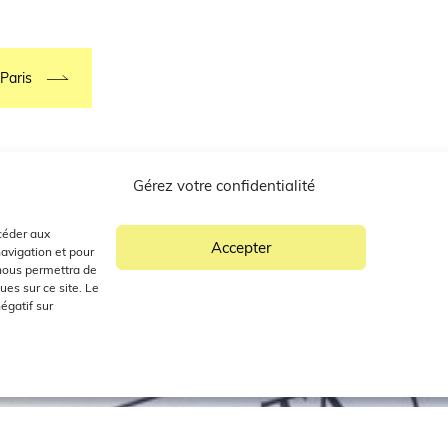
Paris
Gérez votre confidentialité
ccéder aux
Accepter
navigation et pour
MANDES
 nous permettra de
es sur ce site. Le
OUVRIR NOS RESTAURANTS & ÉPICERIES FINES
égatif sur