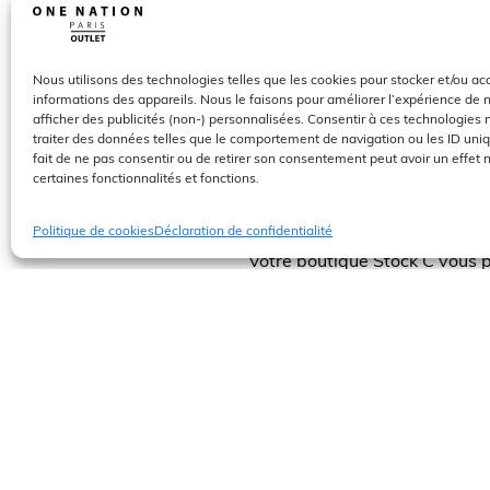
C’est en 1881 qu’Antonio Cerrut
ne tarda pas à se développer.
tout autant dans l’univers du
Nous utilisons des technologies telles que les cookies pour stocker et/ou a
Cerruti est une marque qui fa
informations des appareils. Nous le faisons pour améliorer l’expérience de 
afficher des publicités (non-) personnalisées. Consentir à ces technologies
traiter des données telles que le comportement de navigation ou les ID uniqu
fait de ne pas consentir ou de retirer son consentement peut avoir un effet n
Informat
certaines fonctionnalités et fonctions.
Stock C
Politique de cookies
Déclaration de confidentialité
Votre boutique Stock C vous p
pouvant aller jusqu’à -70% sel
Contactez la boutique au +33
À retrouver au niveau 0, Patio J
Comment venir à One Nation 