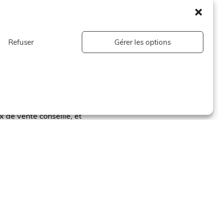
tte petite entreprise familiale
 empire du luxe se déclinant
nement.
Refuser
Gérer les options
 de vente conseillé, et