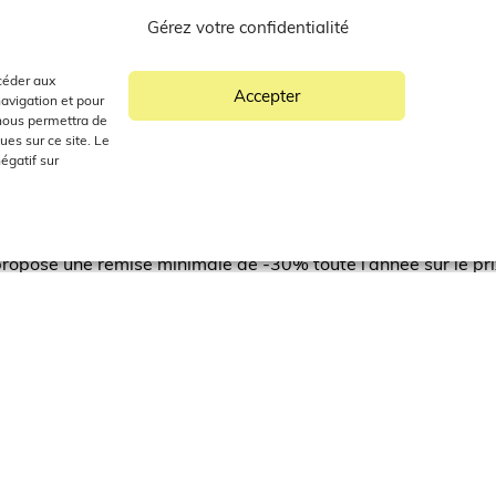
i ouvre un atelier de tissage à Biella, une ville italienne. Ce
Gérez votre confidentialité
 Au cours des décennies, Cerruti a su construire un véritable
 prêt-à-porter que dans celui de la parfumerie.
ccéder aux
it aujourd’hui figure d’excellence, de modernisme et de raffi
Accepter
navigation et pour
 nous permettra de
es sur ce site. Le
égatif sur
ions utiles
ropose une remise minimale de -30% toute l’année sur le prix
on les périodes (voir conditions en boutique).
 (0)1 34 89 75 38
ardins à la Française
Paris