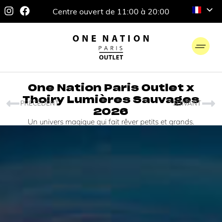
Centre ouvert de 11:00 à 20:00
One Nation Paris Outlet x
Thoiry Lumières Sauvages
PRÉCÉDENT
SUIVANT
2026
Un univers magique qui fait rêver petits et grands.