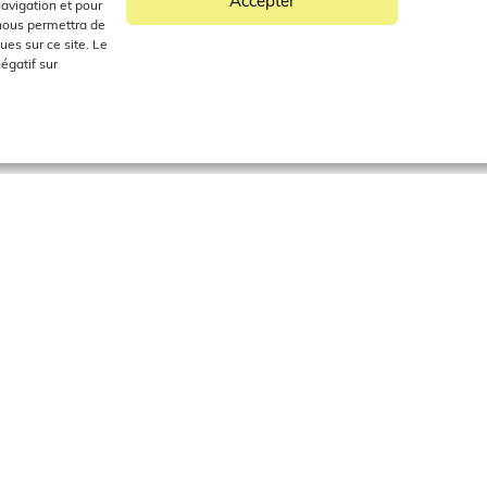
Accepter
navigation et pour
 nous permettra de
es sur ce site. Le
égatif sur
PARTAGER