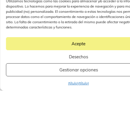
Utilizamos tecnologías como las cookies para almacenar y/o acceder a la inf
Un entorno
dispositivo. Lo hacemos para mejorar la experiencia de navegación y para mo
publicidad (no) personalizada. El consentimiento a estas tecnologías nos perm
agradable y
procesar datos como el comportamiento de navegación o identificaciones úni
sitio. La falta de consentimiento o la retirada del mismo puede afectar nega
servicios prácticos
determinadas características y funciones.
One Nation Paris Outlet es más que un centro
Acepte
comercial. Es un lugar donde podrá disfrutar de una
experiencia de compra agradable y relajante. El
Desechos
centro cuenta con una arquitectura elegante y una
amplia gama de servicios prácticos como
Gestionar opciones
restaurantes
, cafeterías, zonas de juegos infantiles y
un
aparcamiento gratuito
.
{título}
{título}
One Nation Paris: Su
destino de compras
por excelencia