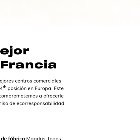
ejor
 Francia
ejores centros comerciales
th
 4
posición en Europa. Este
 comprometemos a ofrecerle
omiso de ecorresponsabilidad.
 de fábrica
Magdus
, todos