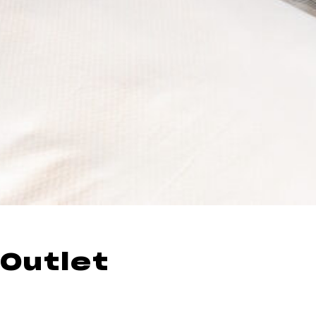
 Outlet
d