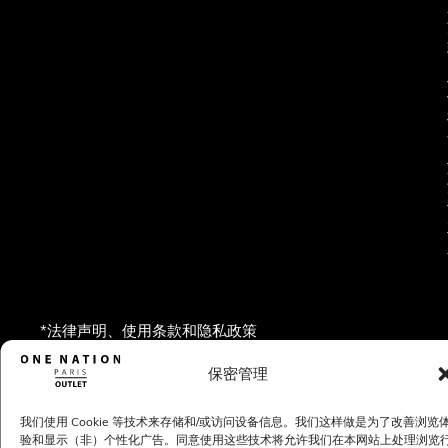
*法律声明、使用条款和隐私政策
保密管理
1 rue du président J.F Kennedy
78340 Les Clayes-sous-Bois
01 72 87 90 11
我们使用 Cookie 等技术来存储和/或访问设备信息。我们这样做是为了改善浏览
验和显示（非）个性化广告。同意使用这些技术将允许我们在本网站上处理浏览