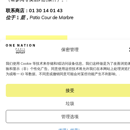
联系商店：01 30 14 01 43
位于 1 层，Patio Cour de Marbre
如何前往 "巴黎一国
保密管理
我们使用 Cookie 等技术来存储和/或访问设备信息。我们这样做是为了改善浏览
验和显示（非）个性化广告。同意使用这些技术将允许我们在本网站上处理浏览
为或唯一 ID 等数据。不同意或撤销同意可能会对某些功能产生不利影响。.
超过 400 个顶级品牌的折扣价
了解我们的品牌
接受
垃圾
管理选项
{标题｝
{标题｝