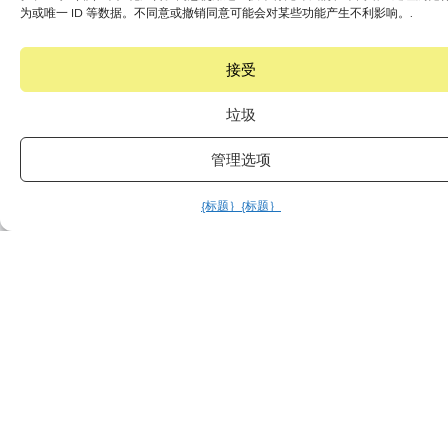
为或唯一 ID 等数据。不同意或撤销同意可能会对某些功能产生不利影响。.
接受
超过 400 个顶级品牌的折扣价
垃圾
了解我们的品牌
管理选项
{标题｝
{标题｝