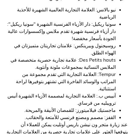
نيو بالانس: العلامة التجارية العالمية الشهيرة للأحذية
الرياضية
سونيا ريكيل: دار الأزياء الفرنسية الشهيرة "سونيا ريكيل":
دار أزياء فرنسية شهيرة تقدم ملابس وإكسسوارات عالية
الجودة بأسعار مخفضة!
روسيجنول وبيرينكس: علامتان تجاريتان متميزتان في
الهواء الطلق.
Des Petits hauts: علامة تجارية حصرية متخصصة في
الملابس النسائية بمجموعات ملونة وأنثوية.
Tempur: العلامة التجارية التي تقدم مجموعة من
المراتب والوسائد الفاخرة التي تشتهر بتوفيرها لراحة
استثنائية.
آنييس ب.: العلامة التجارية لمصممة الأزياء الشهيرة أنيس
ترويبليه من فرساي.
ماجستيك فيلاميتورز: للقمصان الأنيقة والمريحة.
القفز: مصمم ومصنع فرنسي للأمتعة والحقائب.
يارة متجر ون نيشن باريس أوتليت يمكن للعملاء أن
وا العثور على علامات تجارية حصرية من العلامات التجارية