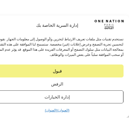
إدارة السرية الخاصة بك
 تقنيات مثل ملفات تعريف الارتباط لتخزين و/أو الوصول إلى معلومات الجهاز. نقوم بذلك
 تجربة التصفح وعرض إعلانات (غير) مخصصة. ستسمح لنا الموافقة على هذه التقنيات
 البيانات مثل سلوك التصفح أو المعرفات الفريدة على هذا الموقع. قد يؤثر عدم الموافقة
 الموافقة سلباً على بعض الميزات والوظائف.
قبول
الرفض
إدارة الخيارات
{العنوان}
{العنوان}