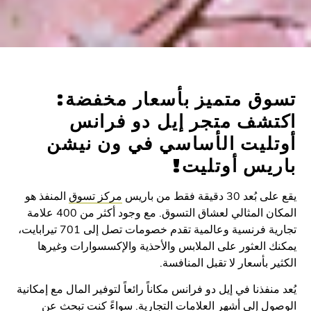
ق متميز بأسعار مخفضة:
شف متجر إيل دو فرانس
ليت الأساسي في ون نيشن
يس أوتليت!
30 دقيقة فقط من باريس
مركز تسوق
المنفذ هو
المكان المثالي لعشاق التسوق. مع وجود أكثر من 400 علامة
تجارية فرنسية وعالمية تقدم خصومات تصل إلى 701 تيرابايت،
 العثور على الملابس والأحذية والإكسسوارات وغيرها
ر بأسعار لا تقبل المنافسة.
منفذنا في إيل دو فرانس مكاناً رائعاً لتوفير المال مع إمكانية
ل إلى أشهر العلامات التجارية. سواءً كنت تبحث عن