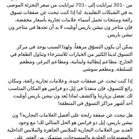
من -301 تيرابايت إلى -701 تيرابايت من سعر التجزئة الموصى
 الشبكات التقليدية. لذا إذا كنت تبحث عن صفقات تسوق
 ومنتجات تحمل أسماء علامات تجارية بأسعار مخفضة،
تاجر ون نيشن باريس أوتليت لا بد أن تجدها في متاجر ون
 باريس.
أن يكون التسوّق مرهقاً، ولهذا السبب يوجد في مركز
ق لدينا الكثير من الخيارات للاسترخاء وتناول الطعام في
ج: مطاعم إيطالية ولبنانية، ومطاعم البرغر، ومطعم
طة، ومطعم سوشي.
نت تبحث عن صفقات جيدة، وعلامات تجارية رائعة، ومكان
للتسوق، فإن منفذنا في إيل دو فرانس هو المكان المناسب
فضل بزيارتنا واكتشف لماذا يُعد ون نيشن باريس أوتليت
شهر مراكز التسوق في المنطقة!
حث عن صفقة رابحة على أفضل العلامات التجارية؟ ون
باريس، إيل دو فرانس هو الحل المثالي لك! مع وجود
د من العلامات التجارية للملابس الجاهزة والملابس الداخلية
نوعات الجلدية والمنسوجات، ستتمكن من العثور على