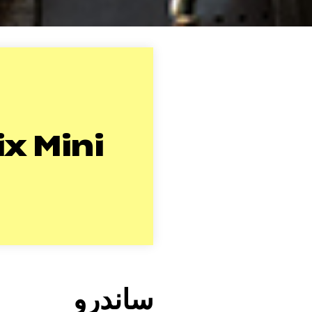
ix Mini
ساندرو