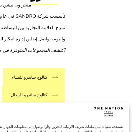
متجر ون نيشن با
تأسست شركة SANDRO في عام 1984 على يد إيفلين شيتريت في باريس، وتتميز SANDRO بمظهر باريسي لا تخطئه العين.
تمزج العلامة التجارية بين البساطة 
واليوم، تواصل إيفلين إدارة ابتكار المجم
اكتشف المجموعات المتوفرة في مت
كتالوج ساندرو للنساء
كتالوج ساندرو للرجال
نستخدم تقنيات مثل ملفات تعريف الارتباط لتخزين و/أو الوصول إلى معلومات الجهاز. ن
تجربة التصفح وعرض إعلانات (غير) مخصصة. ستسمح لنا الموافقة على هذه التقنيات بمعا