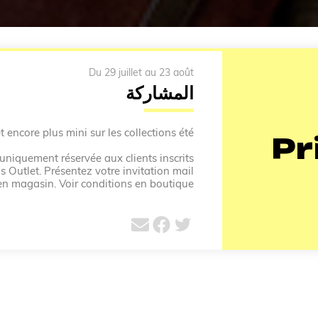
Du 29 juillet au 23 août
المشاركة
t encore plus mini sur les collections été.
Pr
 uniquement réservée aux clients inscrits
s Outlet. Présentez votre invitation mail
n magasin. Voir conditions en boutique.