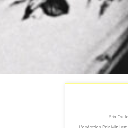
Prix Outle
L'opération Prix Mini est