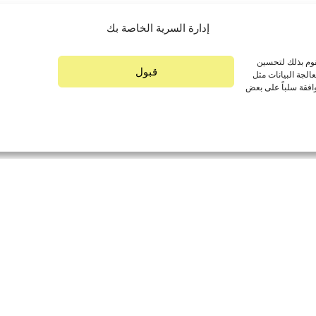
إدارة السرية الخاصة بك
اضي
قوم بذلك لتحسين
قبول
لجة البيانات مثل
افقة سلباً على بعض
ك بفضل الكتالوج الخاص بنا وتواصل مع فريقنا الآن للقيام بالتسوق ع