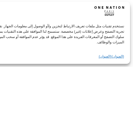
التسوق الافتر
نستخدم تقنيات مثل ملفات تعريف الارتباط لتخزين و/أو الوصول إلى معلومات الجهاز. ن
ذا كوبلس
تجربة التصفح وعرض إعلانات (غير) مخصصة. ستسمح لنا الموافقة على هذه التقنيات بمعا
سلوك التصفح أو المعرفات الفريدة على هذا الموقع. قد يؤثر عدم الموافقة أو سحب المو
اكتشف المجموعات المتوفرة في متجر
الميزات والوظائف.
{العنوان}
{العنوان}
مساءً، والسبت من 10 صباحاً إلى 8 مساءً، والأحد من 11 صباحاً إلى 8 مساءً.
التسوّق الافتراضي عبر الهاتف: +33 (0)1 34 59 06 06 64
كتالوج ذا كوبلس
معلومات مفيدة