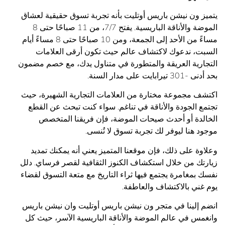
ون نيشن باريس أوتليت بأنه تجربة تسوق حقيقية لعشاق
الموضة والأناقة الباريسية. يفتح 7/7، من 11 صباحًا حتى 8
مساءً من الأحد إلى الجمعة، ومن 10 صباحًا حتى 8 مساءً أيام
، ندعوك لاكتشاف عالم حيث تكون أرقى العلامات
رية العريقة والمتطورة في متناول يدك، مع خصم مضمون
 على مدار السنة.
 مجموعة مختارة من العلامات التجارية الشهيرة، حيث
الجودة والأناقة في تناغم. سواء كنت تبحث عن القطع
دة أو أحدث صيحات الموضة، فإن فريقنا المتخصص
هنا ليوفر لك تجربة تسوق لا تُنسى.
 على ذلك، فإن موقعنا المتميز يعني أنه يمكنك تمديد
ك من خلال استكشاف الكنوز الثقافية لقصر فرساي. دلل
مغامرة يجتمع فيها ثراء التاريخ مع متعة التسوق لقضاء
ي بالاكتشاف والعاطفة.
إلينا في متجر ون نيشن باريس أوتليت وان نيشن باريس
 في عالم الموضة والأناقة الباريسية الآسر، حيث كل