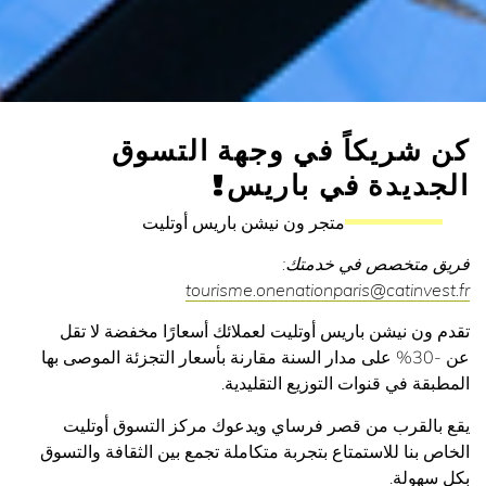
شريكاً في وجهة التسوق
ديدة في باريس!
متجر ون نيشن باريس أوتليت
متخصص في خدمتك:
tourisme.onenationparis@catinve
ن نيشن باريس أوتليت لعملائك أسعارًا مخفضة لا تقل
عن -30% على مدار السنة مقارنة بأسعار التجزئة الموصى بها
ة في قنوات التوزيع التقليدية.
القرب من قصر فرساي ويدعوك مركز التسوق أوتليت
بنا للاستمتاع بتجربة متكاملة تجمع بين الثقافة والتسوق
هولة.