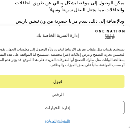
الوصول إلى موقعنا بشكل مثالي عن طريق الحافلات
فلات مما يجعل التنقل سريعاً وسهلاً.
ضافة إلى ذلك، نقدم مزايا حصرية من ون نيشن باريس
ت للسائقين والمرافقين لمكافأتهم على مساهمتهم في
جربة التسوق أكثر متعة.
إدارة السرية الخاصة بك
 تقنيات مثل ملفات تعريف الارتباط لتخزين و/أو الوصول إلى معلومات الجهاز. نقوم بذلك
 تجربة التصفح وعرض إعلانات (غير) مخصصة. ستسمح لنا الموافقة على هذه التقنيات
نسبة لمجالس العمل
 البيانات مثل سلوك التصفح أو المعرفات الفريدة على هذا الموقع. قد يؤثر عدم الموافقة
 الموافقة سلباً على بعض الميزات والوظائف.
متجر ون نيشن باريس أوتليت
يقدم منفذ One Nation Paris Outlet لجميع مجالس العمل مزايا
قبول
ائية للموظفين على مدار العام:
ب خاص في ون نيشن باريس أوتليت
الرفض
ت هدايا للمناسبات الخاصة بك
ات نهاية العام الدراسي CSE
إدارة الخيارات
نت تخطط لقضاء يوم في الخارج، فلمَ لا تجمع بين زيارتك
{العنوان}
{العنوان}
ة في قصر فرساي المرموق.