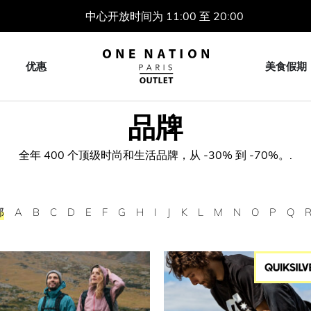
中心开放时间为 11:00 至 20:00
优惠
美食假期
品牌
全年 400 个顶级时尚和生活品牌，从 -30% 到 -70%。.
部
A
B
C
D
E
F
G
H
I
J
K
L
M
N
O
P
Q