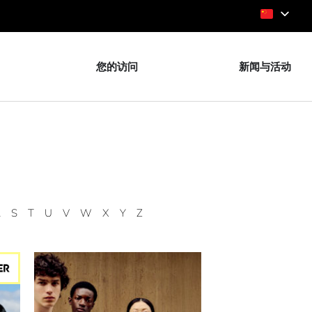
您的访问
新闻与活动
R
S
T
U
V
W
X
Y
Z