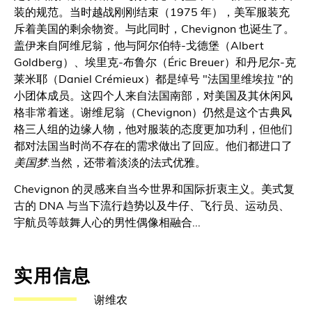
装的规范。当时越战刚刚结束（1975 年），美军服装充
斥着美国的剩余物资。与此同时，Chevignon 也诞生了。
盖伊来自阿维尼翁，他与阿尔伯特-戈德堡（Albert
Goldberg）、埃里克-布鲁尔（Éric Breuer）和丹尼尔-克
莱米耶（Daniel Crémieux）都是绰号 "法国里维埃拉 "的
小团体成员。这四个人来自法国南部，对美国及其休闲风
格非常着迷。谢维尼翁（Chevignon）仍然是这个古典风
格三人组的边缘人物，他对服装的态度更加功利，但他们
都对法国当时尚不存在的需求做出了回应。他们都进口了
美国梦
.当然，还带着淡淡的法式优雅。
Chevignon 的灵感来自当今世界和国际折衷主义。美式复
古的 DNA 与当下流行趋势以及牛仔、飞行员、运动员、
宇航员等鼓舞人心的男性偶像相融合...
实用信息
谢维农