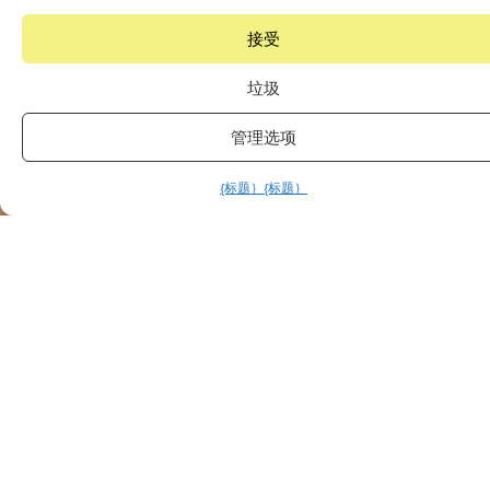
接受
垃圾
管理选项
{标题｝
{标题｝