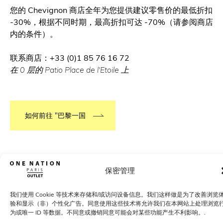
您的 Chevignon 商店全年为您提供建议零售价的最低折扣
-30%，根据不同时期，最高折扣可达 -70%（请参阅商店
内的条件）。
联系商店：+33 (0)1 85 76 16 72
在 0 层的 Patio Place de l'Etoile 上
如何前往 "巴黎一国
保密管理
超过 400 个顶级品牌的折扣价
了解我们的品牌
我们使用 Cookie 等技术来存储和/或访问设备信息。我们这样做是为了改善浏览
验和显示（非）个性化广告。同意使用这些技术将允许我们在本网站上处理浏览
为或唯一 ID 等数据。不同意或撤销同意可能会对某些功能产生不利影响。.