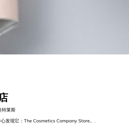
店
奥特莱斯
The Cosmetics Company Store。.