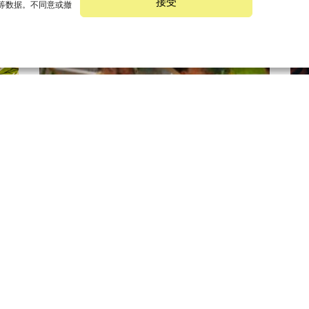
接受
 等数据。不同意或撤
活动
2026年夏季大减价：在距离凡尔赛宫
7
四 -
最近的凡尔赛奥特莱斯享受最超值的