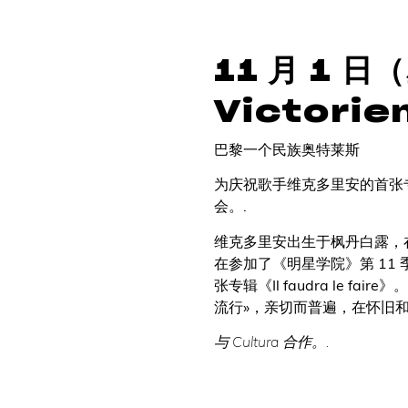
11 月 1 
Victori
巴黎一个民族奥特莱斯
为庆祝歌手维克多里安的首张专辑《I
会。.
维克多里安出生于枫丹白露，
在参加了《明星学院》第 11 季、
张专辑《Il faudra le
流行»，亲切而普遍，在怀旧和
与 Cultura 合作。.