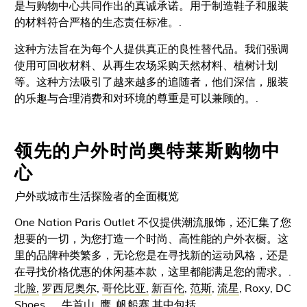
是与购物中心共同作出的真诚承诺。用于制造鞋子和服装
的材料符合严格的生态责任标准。.
这种方法旨在为每个人提供真正的良性替代品。我们强调
使用可回收材料、从再生农场采购天然材料、植树计划
等。这种方法吸引了越来越多的追随者，他们深信，服装
的乐趣与合理消费和对环境的尊重是可以兼顾的。.
领先的户外时尚奥特莱斯购物中
心
户外或城市生活探险者的全面概览
One Nation Paris Outlet 不仅提供潮流服饰，还汇集了您
想要的一切，为您打造一个时尚、高性能的户外衣橱。这
里的品牌种类繁多，无论您是在寻找新的运动风格，还是
在寻找价格优惠的休闲基本款，这里都能满足您的需求。.
北脸,
罗西尼奥尔
,
哥伦比亚,
新百伦
,
范斯
,
流星
, Roxy, DC
Shoes、,
牛首山
,
鹰
,
帆船赛
其中包括.