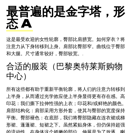
最普遍的是金字塔，形
态 A
这是最受欢迎的女性轮廓，臀部比肩膀宽。如何穿衣？将
注意力从下身转移到上身。肩部比臀部窄。曲线位于臀部
和大腿。尺寸通常较好，臀部较宽。.
合适的服装（巴黎奥特莱斯购物
中心）
所有这些都有助于重新平衡轮廓，将人们的注意力转移到
上半身，从而通过光学效应使上半身显得更有存在感。高
印花：我们撕下拉伸性强的上衣；印花和/或鲜艳的颜色。
肩部结构化：肩部采用方形外套，使其与臀部的宽度保持
平衡。臀部褪色：在底部，我们将臀部隐藏在连衣裙或梯
形裙、蓬蓬裙、短裙之下。虽然紧贴身体，但仍保持超强
的流动性。在身体这个娇嫩的部位，伸展是为了放逐。喇