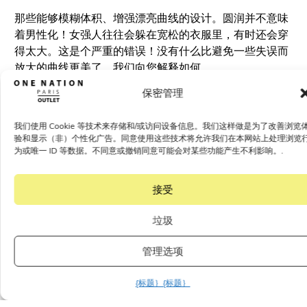
那些能够模糊体积、增强漂亮曲线的设计。圆润并不意味
着男性化！女强人往往会躲在宽松的衣服里，有时还会穿
得太大。这是个严重的错误！没有什么比避免一些失误而
放大的曲线更美了。我们向您解释如何...
保密管理
纯色色调：在 O 型形态下，应避免使用皱褶、闪亮、奢华
的面料，因为它们会拖累步伐，而应优先选择纯色、哑光
色和深色。我们还没有发现比黑色更适合平滑体积的颜
我们使用 Cookie 等技术来存储和/或访问设备信息。我们这样做是为了改善浏览
验和显示（非）个性化广告。同意使用这些技术将允许我们在本网站上处理浏览
色。色彩在配饰中得到了巧妙的提炼。.
为或唯一 ID 等数据。不同意或撤销同意可能会对某些功能产生不利影响。.
接受
垃圾
项链和肩带：将人们的视线引向上半身和丰满的胸部，再
配上漂亮的肩带（胸部结实时，肩带不要太低）。无与伦
管理选项
比的大项链夺人眼球。.
{标题｝
{标题｝
流体材料：流体组织是它的主要盟友。尤其是在 «小罐头