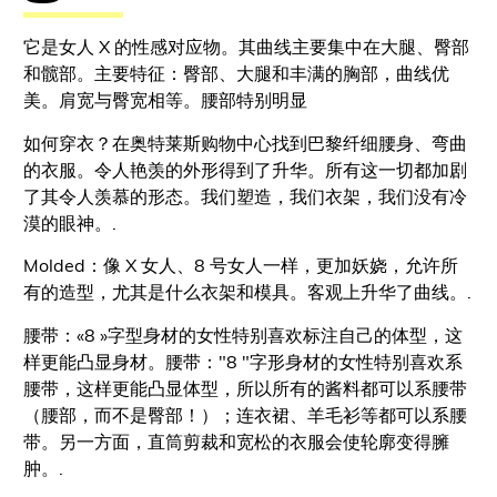
它是女人 X 的性感对应物。其曲线主要集中在大腿、臀部
和髋部。主要特征：臀部、大腿和丰满的胸部，曲线优
美。肩宽与臀宽相等。腰部特别明显
如何穿衣？在奥特莱斯购物中心找到巴黎纤细腰身、弯曲
的衣服。令人艳羡的外形得到了升华。所有这一切都加剧
了其令人羡慕的形态。我们塑造，我们衣架，我们没有冷
漠的眼神。.
Molded：像 X 女人、8 号女人一样，更加妖娆，允许所
有的造型，尤其是什么衣架和模具。客观上升华了曲线。.
腰带：«8 »字型身材的女性特别喜欢标注自己的体型，这
样更能凸显身材。腰带："8 "字形身材的女性特别喜欢系
腰带，这样更能凸显体型，所以所有的酱料都可以系腰带
（腰部，而不是臀部！）；连衣裙、羊毛衫等都可以系腰
带。另一方面，直筒剪裁和宽松的衣服会使轮廓变得臃
肿。.