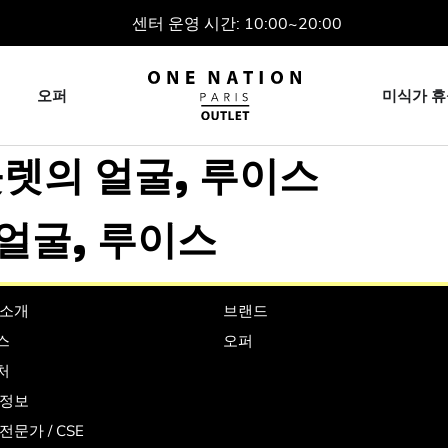
센터 운영 시간: 10:00~20:00
오퍼
미식가 휴
웃렛의 얼굴, 루이스
얼굴, 루이스
 소개
브랜드
스
오퍼
처
 정보
전문가 / CSE