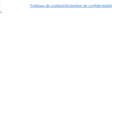
Politique de cookies
Déclaration de confidentialité
2026년 무료 여름 행사
2026년 7월 2일 목요일 -
뉴스 플래시
,
엔터테인먼트