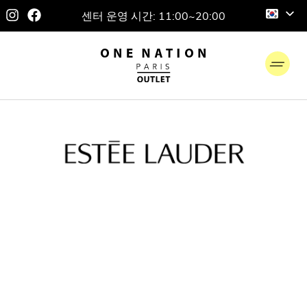
센터 운영 시간: 11:00~20:00