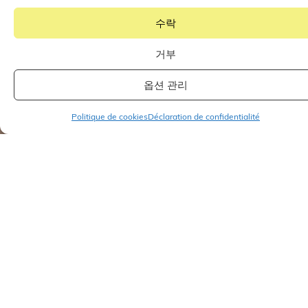
수락
거부
옵션 관리
Politique de cookies
Déclaration de confidentialité