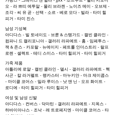
가랑스 - 그레이스 앤 밀라 - jjxx - 조드푸르 - 릴리 시도니
오 - 라 쁘띠 에투알 - 몰리 브라켄 - 노이즈 메이 - 오브제 -
조각 - 씨 유 곧 - 선택 - 소르 - 베로 모다 - 빌라 - 타미 힐
피거 - 타미 진스
남성 기성복
아디다스 - 빌 토네이도 - 브룬 & 스텡가드 - 캘빈 클라인 -
컴파니 드 캘리포니아 - 갤러리 라파예트 - 홈 - 임페투스 -
잭 & 존스 - 카포랄 - 뉴에이지 - 페트롤 인더스트리 - 랄프
로렌 - 셀렉트 - 테디 스미스 - 타미 힐피거 - 타미 힐피거
가죽 제품
아틀리에 로얄 - 캘빈 클라인 - 델시 - 갤러리 라파예트 - 헥
사곤 - 칼 라거펠트 - 랭카스터 - 마누키안 - 마크 제이콥스
- 마이클 코어스 - 밀라 루이스 - 낫 앤 닌 - 오프 화이트 -
로디에 - 타미 힐피거 - 타미 힐피거
여성 및 남성 신발
아디다스 - 컨버스 - 닥마틴 - 갤러리 라파예트 - 지옥스 -
하바이아나스 - 조낙 - 레 트로페지엔 - 마이클 코어스 - 타