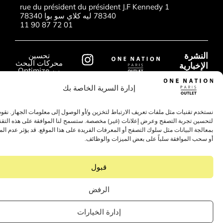
1 rue du président du président J.F Kennedy
78340 ليه كلاي سو بوا 78340
01 72 87 90 11
شرة
تحسين
محركات البحث
بارية
من Optimize
360
رك واحصل
إدارة السرية الخاصة بك
تنا للمبيعات
 تقنيات مثل ملفات تعريف الارتباط لتخزين و/أو الوصول إلى معلومات الجهاز. نقوم بذلك
صة
 تجربة التصفح وعرض إعلانات (غير) مخصصة. ستسمح لنا الموافقة على هذه التقنيات
اينات
 البيانات مثل سلوك التصفح أو المعرفات الفريدة على هذا الموقع. قد يؤثر عدم الموافقة
عاليات
 الموافقة سلباً على بعض الميزات والوظائف.
قبول
الرفض
إدارة الخيارات