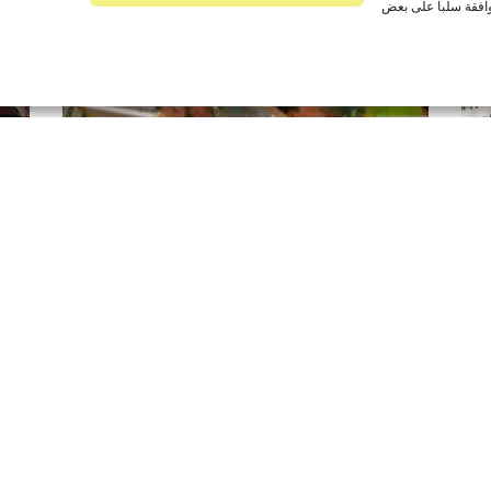
افقة سلباً على بعض
تخفيضات الصيف 2026: استفد من
سيز
أفضل العروض في متجر «أوتليت»