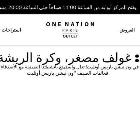
يفتح المركز أبوابه من الساعة 11:00 صباحاً حتى الساعة 20:00 مساءً
العروض
استراحات ا
ي: غولف مصغر، وكرة الريش
في ون نيشن باريس أوتليت! تعال واستمتع بأنشطتنا الصيفية مع الأصدقاء أو ا