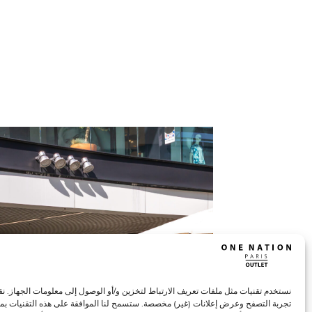
نستخدم تقنيات مثل ملفات تعريف الارتباط لتخزين و/أو الوصول إلى معلومات الجهاز. ن
تجربة التصفح وعرض إعلانات (غير) مخصصة. ستسمح لنا الموافقة على هذه التقنيات بمعا