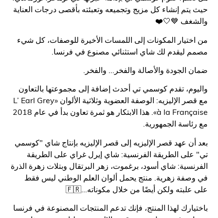
تم إنشاء كل مزيج وتجميعه وتعبئته بأقصى درجات العناية
غف 💙🤍❤️
تيار المكونات إلى اللمسات الأخيرة للوصفات، كل شيء
 ليقدم لك شاي استثنائي مصنوع في فرنسا.
الجودة والأصالة والفخر... والفخر.
م، تقدم كوسمي تي أحدث إضافة إلى مجموعتها بالتعاون
مع قصر الإليزيه: الوصفة العضوية وثلاثية الألوان «L’ Earl Grey
à la Française». هذا الابتكار هو ثمرة تعاون بدأ في عام 2018
اسة الجمهورية.
ن عهد قصر الإليزيه إلى قصر الإليزيه بإنتاج شاي "كوسمي
لى الطريقة الفرنسية: شاي إيرل غراي على الطريقة
سية: شاي أسود، برغموت، زهر البرتقال وبتلات زهرة الذرة
فة زهرية. منتج يحمل ألوان العلم الوطني ليس فقط
بته ولكن أيضًا من خلال مكوناته...🇫🇷
ارك لهذا المنتج، فإنك تدعم المنتجات المصنوعة في فرنسا