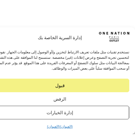
إدارة السرية الخاصة بك
 تقنيات مثل ملفات تعريف الارتباط لتخزين و/أو الوصول إلى معلومات الجهاز. نقوم بذلك
 تجربة التصفح وعرض إعلانات (غير) مخصصة. ستسمح لنا الموافقة على هذه التقنيات
 البيانات مثل سلوك التصفح أو المعرفات الفريدة على هذا الموقع. قد يؤثر عدم الموافقة
 الموافقة سلباً على بعض الميزات والوظائف.
قبول
الرفض
إدارة الخيارات
{العنوان}
{العنوان}