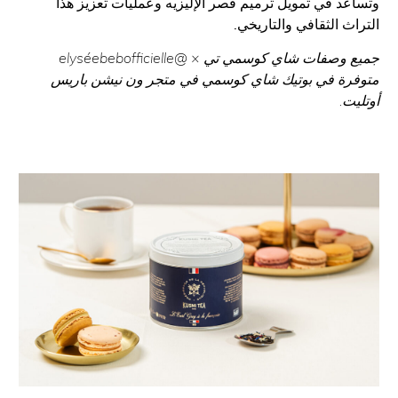
د في تمويل ترميم قصر الإليزيه وعمليات تعزيز هذا
ث الثقافي والتاريخي.
جميع وصفات شاي كوسمي تي × @elyséebebofficielle
رة في بوتيك شاي كوسمي في متجر ون نيشن باريس
ت.