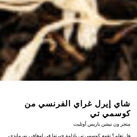
 إيرل غراي الفرنسي من
سمي تي
ون نيشن باريس أوتليت
لم؟ تقوم كوسمي تي بإدامة خبرتها في لوهافر، نورماندي،