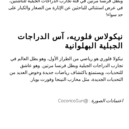
فرنسا مرتين في فئة تجارب الدراجات الجبلية للناشئين،
ض استثنائي للباحثين عن الإثارة من الصغار والكبار على
اء!
ولاس فلوريه، آس الدراجات
بلية البهلوانية
ا فلوري هو رياضي من الطراز الأول، وهو بطل العالم في
 الدراجات الجبلية وبطل فرنسا مرتين. وهو عاشق
يات، ويستمتع باكتشاف رياضات جديدة وخوض العديد من
يات الجديدة، مثل محارب النينجا وفورت بويار.
ت الصورة : @CocoricoSun