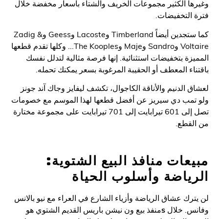
ا الكثير مجموعات الخريف والشتاء بأسعار مخفضة خلال
التخفيضات.
كما ستجدين أيضاً Timberland وLacoste وGeess وZadig &
Voltaire وSandro وMaje وThe Kooples... وكلها تقدم قطعها
زة بتخفيضات استثنائية. إنها فرصة مثالية لتدلل نفسك
اء المعطف أو الحقيبة المرغوبة بسعر يمكنك تحمله.
 الدنيم والأناقة الكاجوال، تكشف ليفايز وجاك آند جونز
تمب دي سيريز عن أفضل قطعها لهذا الموسم مع خصومات
تصل إلى 601 تيرابايت إلى 701 تيرابايت على مجموعة مختارة
قطع.
عات منافذ البيع الشتوية:
ياضة وأسلوب الحياة
رك عشاق الرياضة وأزياء الشارع في العراء مع نيو بالانس
س. خلال
s
منفذ بيع ون نيشن باريس القديم الشتوي هو