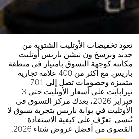
د تخفيضات الأوتليت الشتوية من
د ويرسخ ون نيشن باريس أوتليت
نته كوجهة التسوق بامتياز في منطقة
باريس. مع أكثر من 400 علامة تجارية
متميزة وخصومات تصل إلى 701
تيرابايت على أسعار الأوتليت حتى 3
فبراير 2026، يعدك مركز التسوق في
وتليت في بوابة باريس بتجربة تسوق لا
سى. تعرّف على كيفية الاستفادة
صوى من أفضل عروض شتاء 2026.