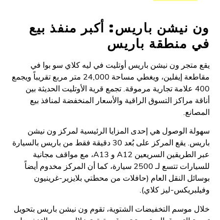
نيشن باريس: أكبر منفذ بيع
منطقة باريس
تجر ون نيشن باريس أوتليت في ليه كلاي سو بوا في
مقاطعة إيفلين، ويغطي مساحة 24,000 متر مربع تقريباً ويجمع
40 علامة تجارية مرموقة. تجمع قرية الأوتليت الحديثة بين
 مراكز التسوق الراقية والأسعار المنخفضة لمنافذ بيع
نع.
 الوصول هي إحدى المزايا الرئيسية لمركز ون نيشن
باريس. يقع المركز على بُعد 30 دقيقة فقط من باريس بالسيارة
عبر الطريقين السريعين A12 و A13، مع مواقف مجانية
للسيارات تتسع لـ 2500 سيارة، كما أن المركز مخدوم أيضاً
ل النقل العام (حافلات من محطتي بلايزير-غرينيون
ريكس-ليز كلاي).
موسم التخفيضات الشتوية، تقوم ون نيشن باريس بتحويل