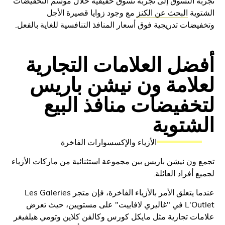
 التسوق إلى تجربة تسوق حقيقية خلال موسم التخفيضات
ية
البحث عن الكنز
مع وجود زوايا قصيرة الأجل
ضات تدريجية فوق أسعار المنافذ التنافسية للغاية بالفعل.
ضل العلامات التجارية
لامة ون نيشن باريس
خفيضات منافذ البيع
شتوية
الأزياء والإكسسوارات الفاخرة
ون نيشن باريس بين مجموعة استثنائية من ماركات الأزياء
 أفراد العائلة.
عندما يتعلق الأمر بالأزياء الفاخرة، فإن متجر Les Galeries
L'Outlet في "غاليري لافاييت" على مستويين، حيث تعرض
ت تجارية مثل مايكل كورس وكالفن كلاين وتومي هيلفيغر