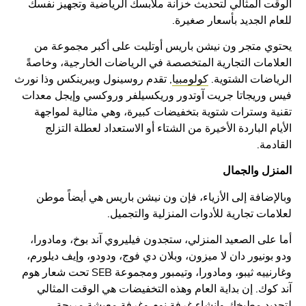
 المثالي لتحديث خزانة ملابسك الرياضية وتجهيز نفسك
 الجديد بأسعار صغيرة.
 متجر ون نيشن باريس أوتليت على أكبر مجموعة من
مات التجارية المتخصصة في الرياضات الخارجية، وخاصةً
ضات الشتوية.
كولومبيا
, تقدم روسينول وبيرينكس وذا نورث
وريجاتا جريت آوتدور وريكسيلفر وروكسي وإيجل معدات
 وسترات شتوية بتخفيضات كبيرة، وهي مثالية لمواجهة
م الباردة الأخيرة من الشتاء أو الاستعداد لعطلة التزلج
مة.
ل والجمال
ضافة إلى الأزياء، فإن ون نيشن باريس هي أيضاً موطن
ات تجارية للأدوات المنزلية والتجميل.
لى الصعيد المنزلي، ستجدون فيليروي آند بوخ، ومادورا،
ونيور دان لا ميزون، وبلان دي فوج، ودودو، وإيف ديلورم،
وغارنييه ثيبو، ومادورا، وتيمبور ومجموعة SEB تحت شعار هوم
وك. إن بداية العام وهذه التخفيضات هي الوقت المثالي
د مطبخك وإنشاء غرفة نوم وغرفة معيشة مريحة.