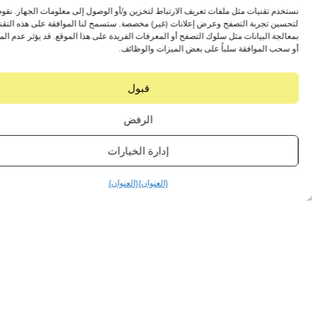
 تقنيات مثل ملفات تعريف الارتباط لتخزين و/أو الوصول إلى معلومات الجهاز. نقوم بذلك
 تجربة التصفح وعرض إعلانات (غير) مخصصة. ستسمح لنا الموافقة على هذه التقنيات
 البيانات مثل سلوك التصفح أو المعرفات الفريدة على هذا الموقع. قد يؤثر عدم الموافقة
 الموافقة سلباً على بعض الميزات والوظائف.
قبول
الرفض
إدارة الخيارات
{العنوان}
{العنوان}