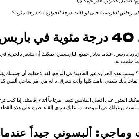
ها لتحمل الحرارة قدر الإمكان؟
ي الباريسية حتى لو كانت درجة الحرارة 35 درجة مئوية؟
..
لزيارة باريس. عندما يغادر جميع الباريسيين، يمكنك أن تشعر بالحرية في 
ما حلمت به.
ا؟ بسبب هذه الحرارة غير العادية! في الواقع، لقد لاحظت أن جسمك ي
فاجأ بأنك تقضي أيامك كلها وأنت تتعرق. يا له من أمر ساحر، أليس كذل
نك العثور على أفضل الملابس لتبقى مرتاحاً أثناء إقامتك. إذا كنت تر
الأساسية ورغباتك في الموضة، ما عليك سوى إلقاء نظرة على هذه القطعة
 وماجي: ألبسوني جيداً عندما 