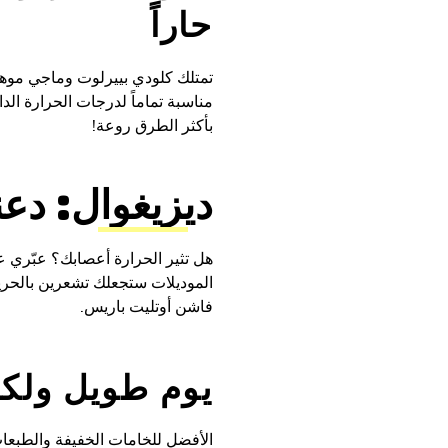
حاراً
تمتلك كلودي بييرلوت وماجي موهبة
مناسبة تماماً لدرجات الحرارة ال
بأكثر الطرق روعة!
ديزيغوال: دع
هل تثير الحرارة أعصابك؟ عبّري 
الموديلات ستجعلك تشعرين بالحري
فاشن أوتليت باريس.
يوم طويل ولكن
الأفضل للخامات الخفيفة والطبعات