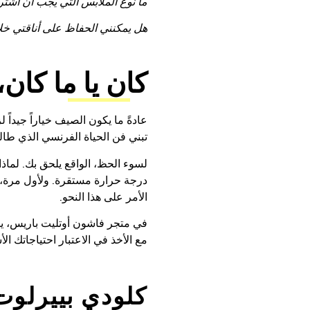
ما نوع الملابس التي يجب أن أشتري
هل يمكنني الحفاظ على أناقتي خلال رحلت
كان يا ما كان، 40 درجة مئوية في باريس.
عادةً ما يكون الصيف خياراً جيداً 
تبني فن الحياة الفرنسي الذي طال
لسوء الحظ، الواقع يلحق بك. لماذ
درجة حرارة مستقرة. ولأول مرة، ت
الأمر على هذا النحو.
في متجر فاشون أوتليت باريس، يمك
مع الأخذ في الاعتبار احتياجاتك 
كلودي بييرلوت