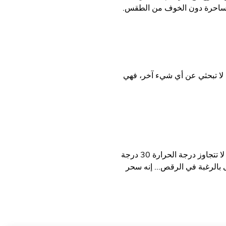
لساحرة دون الخوف من الطقس.
، لا تبحثي عن أي شيء آخر، فهي
بفضل منفذ باريس للأزياء، ليلة في باريس مرتدية بلوزة من الحرير وحذاء لامع؟ بالطبع، إنه ليو جو! عندما لا تتجاوز درجة الحرارة 30 درجة
 بالرغبة في الرقص... إنه سحر