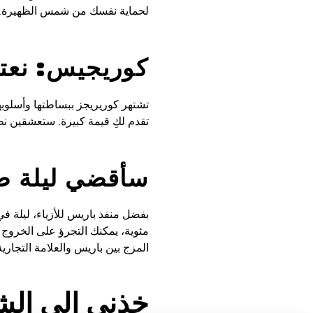
لحماية نفسك من شمس الظهيرة. 
كوريجيس: نعتقد
تشتهر كوريريجز ببساطتها وأسلوبه
تقدم لكِ قيمة كبيرة. ستعشقين نظ
سأقضي ليلة صيف
مئوية، يمكنك التجرؤ على الخروج 
المزج بين باريس والعلامة التجارية 
خذني إلى ال