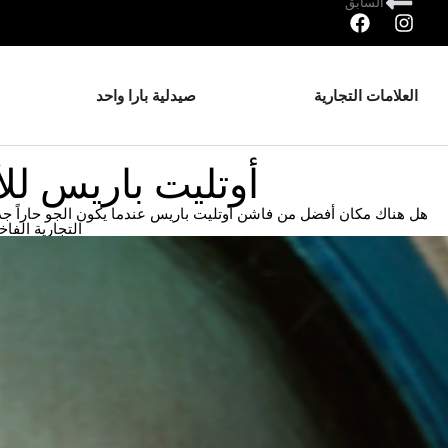
السابق
العلامات التجارية
صيدلية بارا واحد
أوتليت باريس لل
هل هناك مكان أفضل من فاشن أوتليت باريس عندما يكون الجو حاراً جداً
التجارية الفا