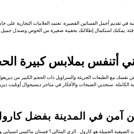
 في تقديم أجمل الفساتين القصيرة. تعتمد العلامات التجارية على خاما
دافئة. يمكنك استكمال إطلالتك بحقيبة صغيرة من الخوص وصندل جميل. أ
ني أتنفس بملابس كبيرة الح
عن نفسك مع الطبعات الجريئة والسراويل ذات الحجم الكبير من ديزيغوا
ة الكاملة. ستجدين الصيحات والأفكار في متاجر ديسيجوال أوتليت ديز
 آمن في المدينة بفضل كارو
 الصيفية الجميلة هو كارول . الزي المثالي؟ فستان ماكسي انسيابي و