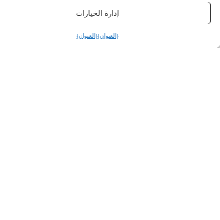
إدارة الخيارات
{العنوان}
{العنوان}