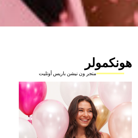
نكمولر
متجر ون نيشن باريس أوتليت