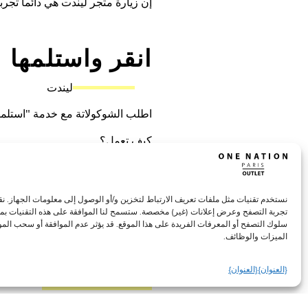
إن زيارة متجر ليندت هي دائماً تجربة
انقر واستلمها
ليندت
اطلب الشوكولاتة مع خدمة "استلمه
كيف تعمل؟
1. اطلب الشوكولاتة المفضلة لديك من lindt.co.uk
2. قم بتأكيد سلتك عبر الإنترنت
3. يتم إرسال الطلب إلى المتجر
نستخدم تقنيات مثل ملفات تعريف الارتباط لتخزين و/أو الوصول إلى معلومات الجهاز. ن
4. استلم طلبك وادفع ثمنه في المتجر في اليوم التالي
تجربة التصفح وعرض إعلانات (غير) مخصصة. ستسمح لنا الموافقة على هذه التقنيات بمعا
سلوك التصفح أو المعرفات الفريدة على هذا الموقع. قد يؤثر عدم الموافقة أو سحب المو
الميزات والوظائف.
اطلب في
{العنوان}
{العنوان}