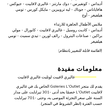
س - كونفيرس - دوك مارتنز - غاليري لافاييت - جيوكس -
اناس - جوناك - ليه تروبيزين - مايكل كورس - تومي
غر - أوج
 الأطفال الجاهزة للارتداء
س - كاديت روسيل - غاليري لافاييت - كابورال - مولي
ن - صناعات البترول - رالف لورين - تيدي سميث - تومي
غر
مة قابلة للتغيير بانتظام)
ومات مفيدة
غاليري لافييت لوتليت غاليري لافاييت
يقدم لك متجر Galeries L'Outlet الخاص بك في غاليري
لافاييت L'Outlet خصمًا بحد أدنى -301 تيرابايت على مدار
السنة على سعر التجزئة الموصى به، وحتى -701 تيرابايت
لفترة (انظر الشروط في المتجر).