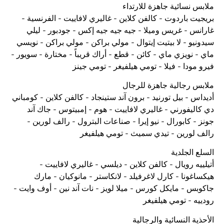
 نسائية جاهزة للارتداء
ت باردوت - كالفن كلاين - غاليري لافاييت - الفرنسية -
س - غريس وميلا - جيه جيه جيه إكس - جودبور - ليلي
يو - لا بيتيت إيتوال - مولي براكن - مولي براكن - نويسي
 نويزي ماي - كائن - قطع - أراك قريباً - مختارة - سويور -
مودا - فيلا - تومي هيلفيغر - تومي جينز
 رجالية جاهزة للرجال
س - بيل تورنيد - برون آند ستينجاد - كالفن كلاين - كومباني
ليفورني - غاليري لافاييت - هوم - إمبيتوس - جاك آند
- كابورال - نيو إيرا - صناعات البترول - رالف لورين -
لورين - تيدي سميث - تومي هيلفيغر
 الجلدية
يه رويال - كالفن كلاين - ديلسي - غاليري لافاييت -
غونا - كارل لاغرفيلد - لانكاستر - مانوكيان - مارك
س - مايكل كورس - ميلا لويز - نات آند نين - أوف وايت -
ه - تومي هيلفيغر
ية النسائية والرجالية