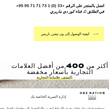
تجر على الرقم +33 (0) 1 73 71 71 95 95+
ناء كور دي ماربري.
كيفية الوصول إلى ون نيشن باريس
أكثر من 400 من أفضل العلامات
التجارية بأسعار مخفضة
اكتشف علاماتنا التجارية
إدارة السرية الخاصة بك
 تقنيات مثل ملفات تعريف الارتباط لتخزين و/أو الوصول إلى معلومات الجهاز. نقوم بذلك