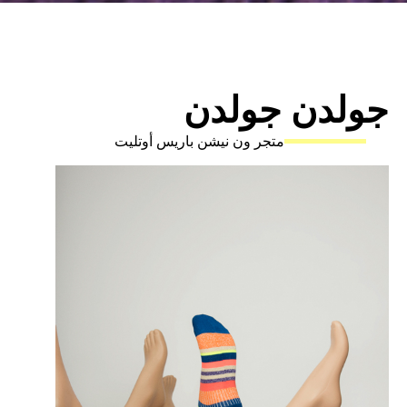
لدن جولدن
متجر ون نيشن باريس أوتليت