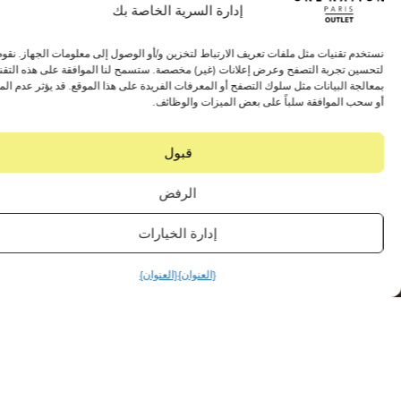
إدارة السرية الخاصة بك
 تقنيات مثل ملفات تعريف الارتباط لتخزين و/أو الوصول إلى معلومات الجهاز. نقوم بذلك
 تجربة التصفح وعرض إعلانات (غير) مخصصة. ستسمح لنا الموافقة على هذه التقنيات
 البيانات مثل سلوك التصفح أو المعرفات الفريدة على هذا الموقع. قد يؤثر عدم الموافقة
 الموافقة سلباً على بعض الميزات والوظائف.
قبول
الرفض
إدارة الخيارات
{العنوان}
{العنوان}