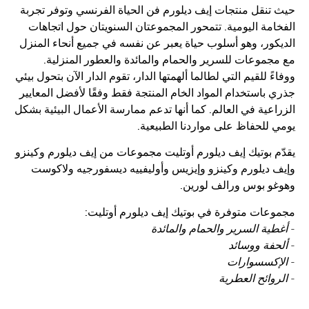
نقل منتجات إيف ديلورم فن الحياة الفرنسي وتوفر تجربة
مة اليومية. تتمحور المجموعتان السنويتان حول اتجاهات
ور، وهو أسلوب حياة يعبر عن نفسه في جميع أنحاء المنزل
موعات للسرير والحمام والمائدة والعطور المنزلية.
 للقيم التي لطالما ألهمتها الدار، تقوم الدار الآن بتحول بيئي
باستخدام المواد الخام المنتجة فقط وفقًا لأفضل المعايير
عية في العالم. كما أنها تدعم ممارسة الأعمال البيئية بشكل
للحفاظ على مواردنا الطبيعية.
 بوتيك إيف ديلورم أوتليت مجموعات من إيف ديلورم وكينزو
ديلورم وكينزو وإيزيس وأوليفييه ديسفورجيه ولاكوست
 بوس ورالف لورين.
ات متوفرة في بوتيك إيف ديلورم أوتليت:
ية السرير والحمام والمائدة
فة ووسائد
كسسوارات
وائح العطرية