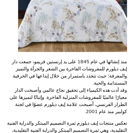
منذ إنشائها في عام 1845 على يد إرنستين فريمو، جمعت دار
يلورم للمفروشات الفاخرة بين الشعر والجرأة والتميز
رفة؛ حيث تتجدد باستمرار من خلال إبداعها في الحرفية
دامة والحية.
دت هذه الكيمياء إلى تحقيق نجاح عالمي وأصبحت الدار
ا عالميًا للمفروشات المنزلية الفاخرة. وإثباتًا لتميزها على
ز الفرنسي، أصبحت علامة إيف ديلورم عضوًا في لجنة
منذ عام 2001.
منتجات إيف ديلورم ثمرة التصميم المبتكر والدراية الفنية
يدية، وهي ثمرة التصميم المبتكر والدراية الفنية التقليدية،