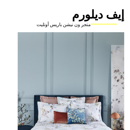
ف ديلورم
متجر ون نيشن باريس أوتليت